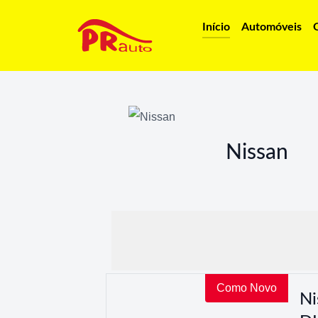
Início
Automóveis
Nissan
Como Novo
Ni
Nissan Qasqhai 1.3 DIG-T