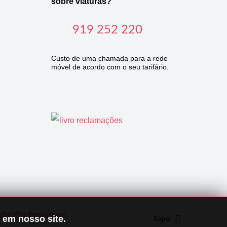
sobre viaturas?
919 252 220
Custo de uma chamada para a rede
móvel de acordo com o seu tarifário.
dito
Profissionais
 em nosso site.
Topo