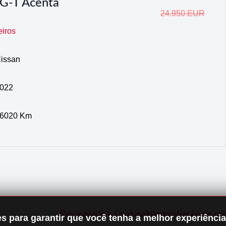
G-T Acenta
24.950 EUR
eiros
issan
022
6020 Km
Privacidade e Cookies
Intermediação de cré
 para garantir que você tenha a melhor experiência