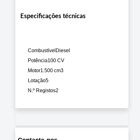
Especificações técnicas
Combustível
Diesel
Potência
100 CV
Motor
1.500 cm3
Lotação
5
N.º Registos
2